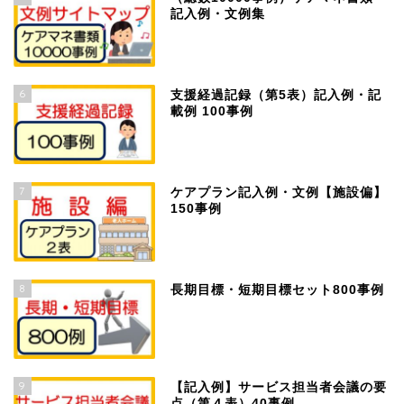
記入例・文例集
6
支援経過記録（第5表）記入例・記
載例 100事例
7
ケアプラン記入例・文例【施設偏】
150事例
8
長期目標・短期目標セット800事例
9
【記入例】サービス担当者会議の要
点（第４表）40事例