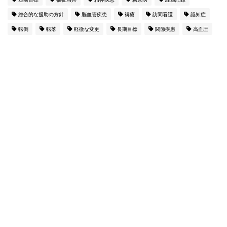
総合的な援助の方針
脳血管疾患
褥瘡
訪問看護
認知症
転倒
転落
軽微な変更
長期目標
関節疾患
高血圧