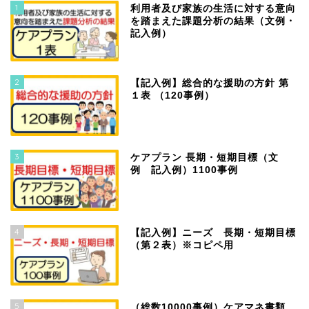
1
利用者及び家族の生活に対する意向
を踏まえた課題分析の結果（文例・
記入例）
2
【記入例】総合的な援助の方針 第
１表 （120事例）
3
ケアプラン 長期・短期目標（文
例 記入例）1100事例
4
【記入例】ニーズ 長期・短期目標
（第２表）※コピペ用
5
（総数10000事例）ケアマネ書類