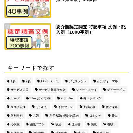
10
要介護認定調査 特記事項 文例・記
入例（1000事例）
キーワードで探す
1表
2表
FAX・メール
アセスメント
インフォーマル
サービス内容
サービス担当者会議
ショートステイ
デイサービス
ニーズ
パーキンソン病
ヘルパー
モニタリング
リスク管理
リハビリ
予防プラン
介護記録
住宅改修
個別事例
入浴
利用者及び家族の意向
口腔ケア
外出
心疾患
施設プラン
独居
理由書
疾患
看取り
短期目標
福祉用具
精神疾患
糖尿病
経過記録