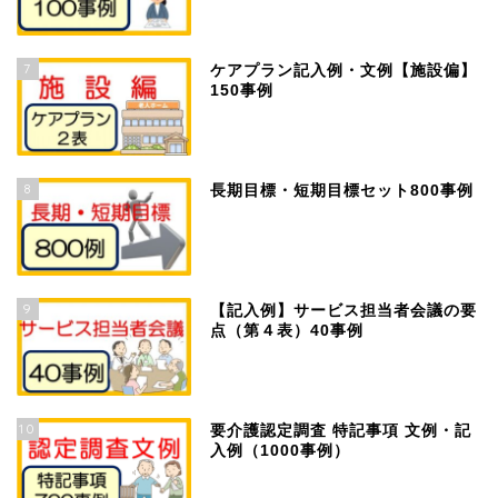
7
ケアプラン記入例・文例【施設偏】
150事例
8
長期目標・短期目標セット800事例
9
【記入例】サービス担当者会議の要
点（第４表）40事例
10
要介護認定調査 特記事項 文例・記
入例（1000事例）