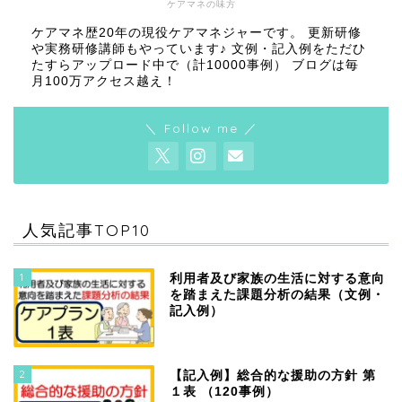
ケアマネの味方
ケアマネ歴20年の現役ケアマネジャーです。 更新研修
や実務研修講師もやっています♪ 文例・記入例をただひ
たすらアップロード中で（計10000事例） ブログは毎
月100万アクセス越え！
＼ Follow me ／
人気記事TOP10
1
利用者及び家族の生活に対する意向
を踏まえた課題分析の結果（文例・
記入例）
2
【記入例】総合的な援助の方針 第
１表 （120事例）