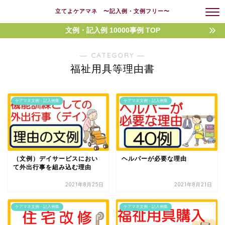
立てよケアマネ 〜記入例・文例フリー〜
文例・記入例 10000事例 TOP
― CATEGORY ―
福祉用具等理由書
ケアマネ文例・記入例集
ケアマネ文例・記入例集
（文例）デイサービスにおい
ヘルパーが必要な理由
て外出行事を組み込む理由
2021年8月25日
2021年8月21日
ケアマネ文例・記入例集
ケアマネ文例・記入例集