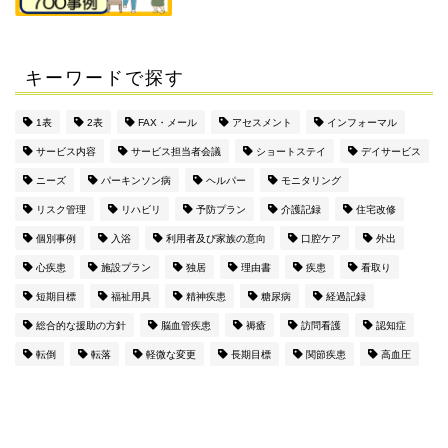
キーワードで探す
1表
2表
FAX・メール
アセスメント
インフォーマル
サービス内容
サービス担当者会議
ショートステイ
デイサービス
ニーズ
パーキンソン病
ヘルパー
モニタリング
リスク管理
リハビリ
予防プラン
介護記録
住宅改修
個別事例
入浴
利用者及び家族の意向
口腔ケア
外出
心疾患
施設プラン
独居
理由書
疾患
看取り
短期目標
福祉用具
精神疾患
糖尿病
経過記録
総合的な援助の方針
脳血管疾患
褥瘡
訪問看護
認知症
転倒
転落
軽微な変更
長期目標
関節疾患
高血圧