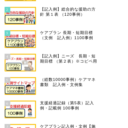
【記入例】総合的な援助の方
2
針 第１表 （120事例）
ケアプラン 長期・短期目標
3
（文例 記入例）1100事例
【記入例】ニーズ 長期・短
4
期目標 （第２表）※コピペ用
（総数10000事例）ケアマネ
5
書類 記入例・文例集
支援経過記録（第5表）記入
6
例・記載例 100事例
ケアプラン記入例・文例【施
7