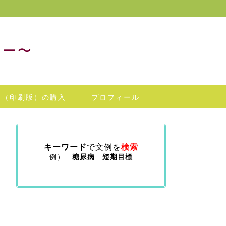
リー〜
例（印刷版）の購入
プロフィール
キーワード
で文例を
検索
例）
糖尿病 短期目標