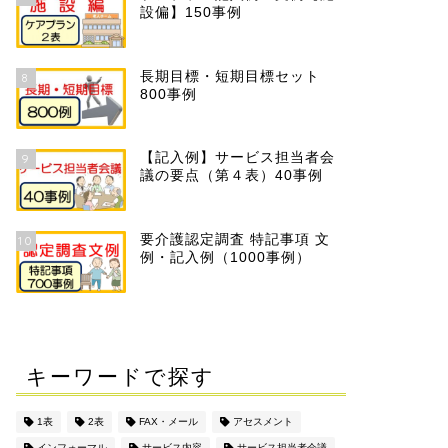
設偏】150事例
長期目標・短期目標セット
8
800事例
【記入例】サービス担当者会
9
議の要点（第４表）40事例
要介護認定調査 特記事項 文
10
例・記入例（1000事例）
キーワードで探す
1表
2表
FAX・メール
アセスメント
インフォーマル
サービス内容
サービス担当者会議