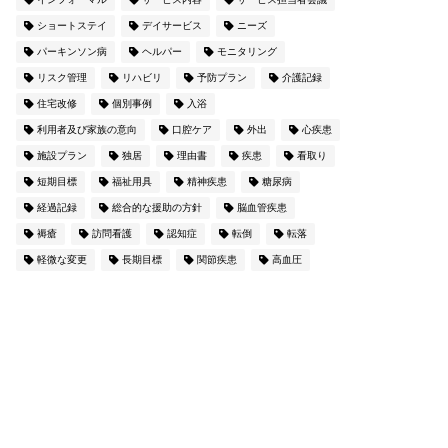
ショートステイ
デイサービス
ニーズ
パーキンソン病
ヘルパー
モニタリング
リスク管理
リハビリ
予防プラン
介護記録
住宅改修
個別事例
入浴
利用者及び家族の意向
口腔ケア
外出
心疾患
施設プラン
独居
理由書
疾患
看取り
短期目標
福祉用具
精神疾患
糖尿病
経過記録
総合的な援助の方針
脳血管疾患
褥瘡
訪問看護
認知症
転倒
転落
軽微な変更
長期目標
関節疾患
高血圧