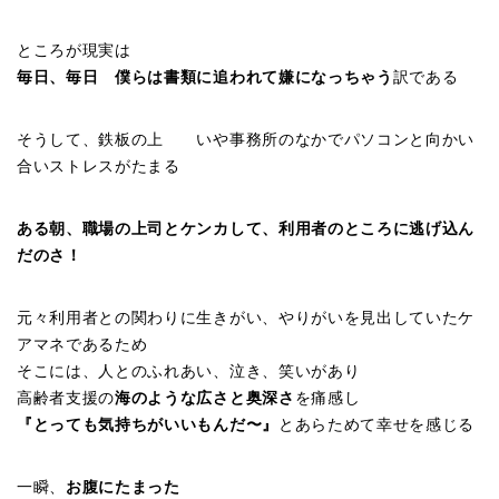
ところが現実は
毎日、毎日 僕らは書類に追われて嫌になっちゃう
訳である
そうして、鉄板の上 いや事務所のなかでパソコンと向かい
合いストレスがたまる
ある朝、職場の上司とケンカして、利用者のところに逃げ込ん
だのさ！
元々利用者との関わりに生きがい、やりがいを見出していたケ
アマネであるため
そこには、人とのふれあい、泣き、笑いがあり
高齢者支援の
海のような広さと奥深さ
を痛感し
『とっても気持ちがいいもんだ〜』
とあらためて幸せを感じる
一瞬、
お腹にたまった