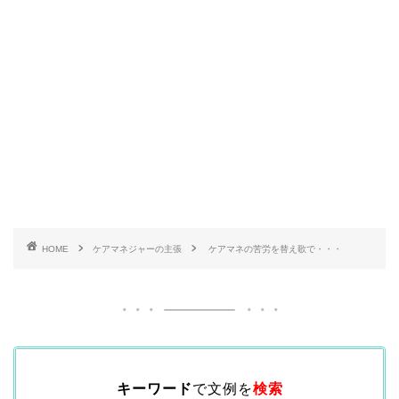
HOME
ケアマネジャーの主張
ケアマネの苦労を替え歌で・・・
キーワード
で文例を
検索