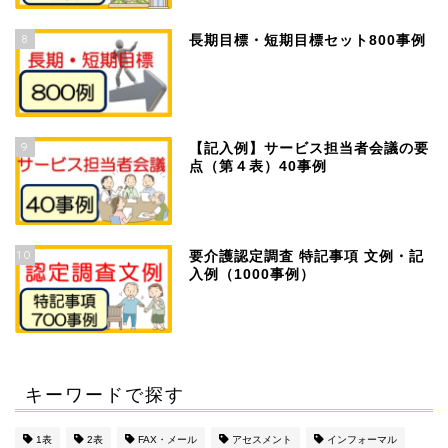
8
長期目標・短期目標セット800事例
9
【記入例】サービス担当者会議の要
点（第４表）40事例
10
要介護認定調査 特記事項 文例・記
入例（1000事例）
キーワードで探す
1表
2表
FAX・メール
アセスメント
インフォーマル