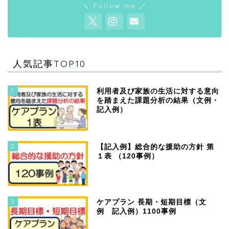
＼ Follow me ／
人気記事TOP10
1
利用者及び家族の生活に対する意向
を踏まえた課題分析の結果（文例・
記入例）
2
【記入例】総合的な援助の方針 第
１表 （120事例）
3
ケアプラン 長期・短期目標（文
例 記入例）1100事例