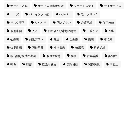
サービス内容
サービス担当者会議
ショートステイ
デイサービス
ニーズ
パーキンソン病
ヘルパー
モニタリング
リスク管理
リハビリ
予防プラン
介護記録
住宅改修
個別事例
入浴
利用者及び家族の意向
口腔ケア
外出
心疾患
施設プラン
独居
理由書
疾患
看取り
短期目標
福祉用具
精神疾患
糖尿病
経過記録
総合的な援助の方針
脳血管疾患
褥瘡
訪問看護
認知症
転倒
転落
軽微な変更
長期目標
関節疾患
高血圧