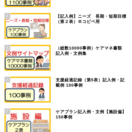
4
【記入例】ニーズ 長期・短期目標
（第２表）※コピペ用
5
（総数10000事例）ケアマネ書類
記入例・文例集
6
支援経過記録（第5表）記入例・記
載例 100事例
7
ケアプラン記入例・文例【施設偏】
150事例