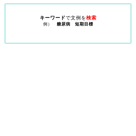
キーワード
で文例を
検索
例）
糖尿病 短期目標