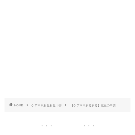
HOME
ケアマネあるある川柳
【ケアマネあるある】減額の申請