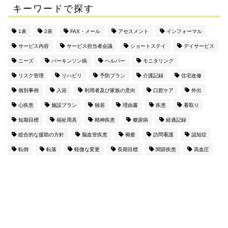
キーワードで探す
1表
2表
FAX・メール
アセスメント
インフォーマル
サービス内容
サービス担当者会議
ショートステイ
デイサービス
ニーズ
パーキンソン病
ヘルパー
モニタリング
リスク管理
リハビリ
予防プラン
介護記録
住宅改修
個別事例
入浴
利用者及び家族の意向
口腔ケア
外出
心疾患
施設プラン
独居
理由書
疾患
看取り
短期目標
福祉用具
精神疾患
糖尿病
経過記録
総合的な援助の方針
脳血管疾患
褥瘡
訪問看護
認知症
転倒
転落
軽微な変更
長期目標
関節疾患
高血圧